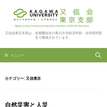
コ
ン
テ
ン
ツ
へ
又信会東京支部は，首都圏在住の香川大学経済学部・法学部同窓
生で構成されています。
ス
キ
ッ
検
メニュー
プ
索:
カテゴリー:
又信東京
自然災害と人災