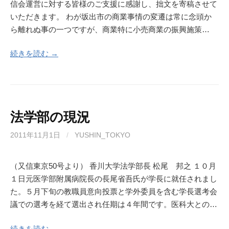
信会運営に対する皆様のご支援に感謝し、拙文を寄稿させて
いただきます。 わが坂出市の商業事情の変遷は常に念頭か
ら離れぬ事の一つですが、商業特に小売商業の振興施策…
続きを読む →
法学部の現況
2011年11月1日
/
YUSHIN_TOKYO
（又信東京50号より） 香川大学法学部長 松尾 邦之 １０月
１日元医学部附属病院長の長尾省吾氏が学長に就任されまし
た。５月下旬の教職員意向投票と学外委員を含む学長選考会
議での選考を経て選出され任期は４年間です。医科大との…
続きを読む →