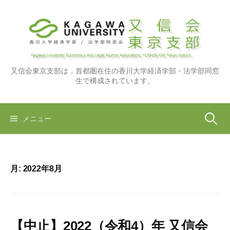
コ
ン
テ
ン
ツ
へ
又信会東京支部は，首都圏在住の香川大学経済学部・法学部同窓
生で構成されています。
ス
キ
ッ
検
メニュー
プ
索:
月:
2022年8月
【中止】2022（令和4）年 又信会